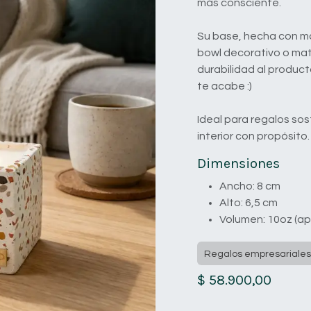
más consciente.
Su base, hecha con ma
bowl decorativo o mat
durabilidad al produc
te acabe :)
Ideal para regalos sos
interior con propósito.
Dimensiones
Ancho: 8 cm
Alto: 6,5 cm
Volumen: 10oz (ap
Regalos empresariales
$
58.900,00