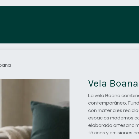
Tienda
Acabados
Proyectos
Boana
Vela Boana
La vela Boana combina
contemporáneo. Fund
con materiales recicla
espacios modernos con
elaborada artesanalme
tóxicos y emisiones 