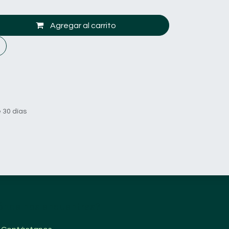
Agregar al carrito
 30 días
ónde nos encuentras?