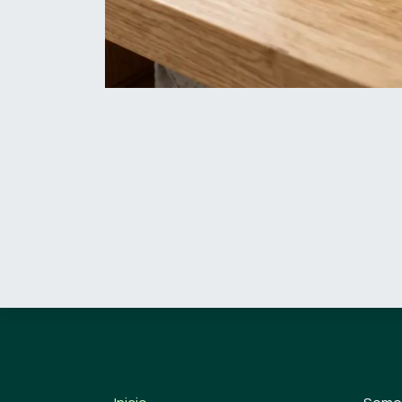
Enlaces de Ínterés
¿Qué