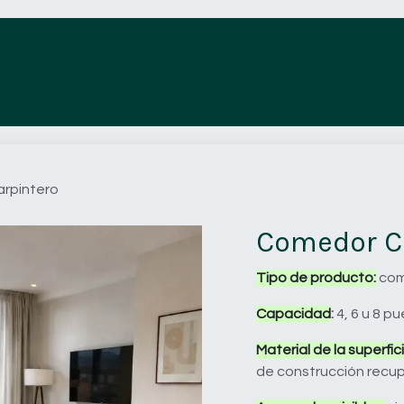
Tienda
Acabados
Proyectos
rpintero
Comedor C
Tipo de producto:
com
Capacidad
:
4, 6 u 8 p
Material de la superfici
de construcción recu