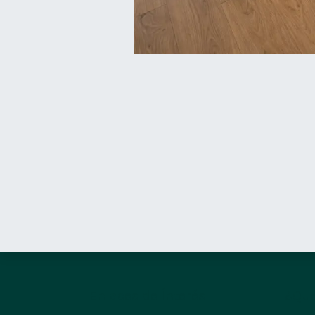
Enlaces de Ínterés
¿Qué