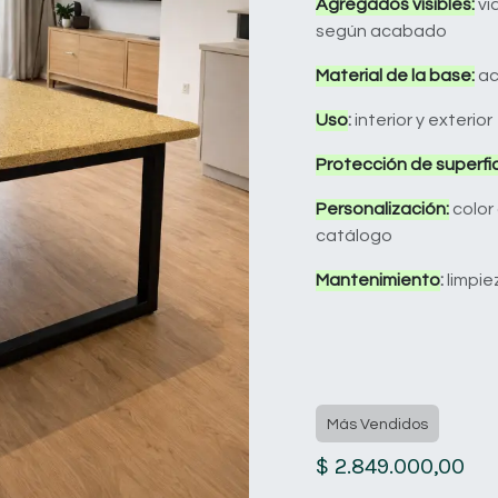
Agregados visibles:
vi
según acabado
Material de la base:
ac
Uso
:
interior y exterior
Protección de superfic
Personalización:
color
catálogo
Mantenimiento
:
limpie
Más Vendidos
$
2.849.000,00