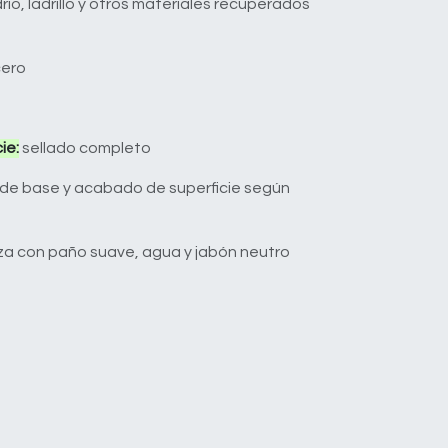
drio, ladrillo y otros materiales recuperados
ero
ie:
sellado completo
 de base y acabado de superficie según
za con paño suave, agua y jabón neutro