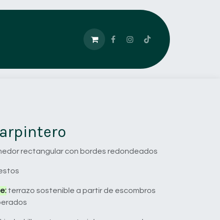
arpintero
edor rectangular con bordes redondeados
uestos
e:
terrazo sostenible a partir de escombros
perados