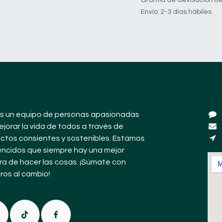
Envío: 2-3 días hábiles
 puedes esperar de nosotros?
¿D
 un equipo de personas apasionadas
ejorar la vida de todos a través de
ctos consientes y sostenibles. Estamos
ncidos que siempre hay una mejor
a de hacer las cosas. ¡Súmate con
ros al cambio!
e
nos