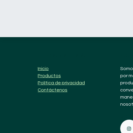
Enlaces de Ínterés
¿Qué
Inicio
Somos
Productos
por m
Política de privacidad
produ
Contáctenos
conve
maner
nosot
Sígu