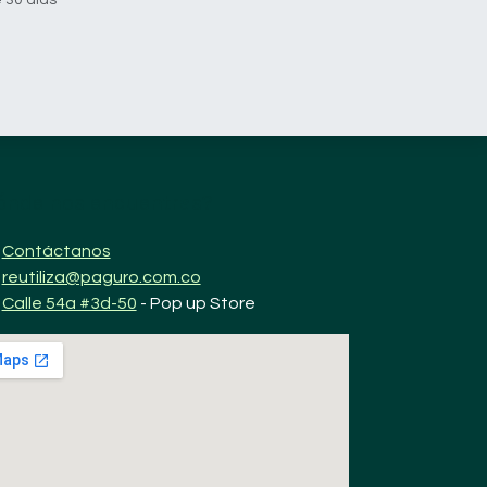
ónde nos encuentras?
Contáctanos
reutiliza@paguro.com.co
Calle 54a #3d-50
- Pop up Store