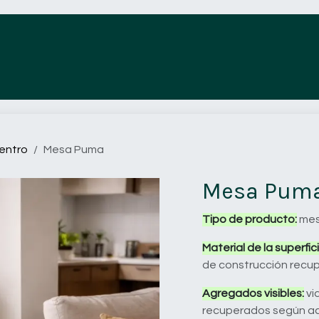
Tienda
Acabados
Proyectos
entro
Mesa Puma
Mesa Pum
Tipo de producto:
mes
Material de la superfici
de construcción recu
Agregados visibles:
vid
recuperados según 