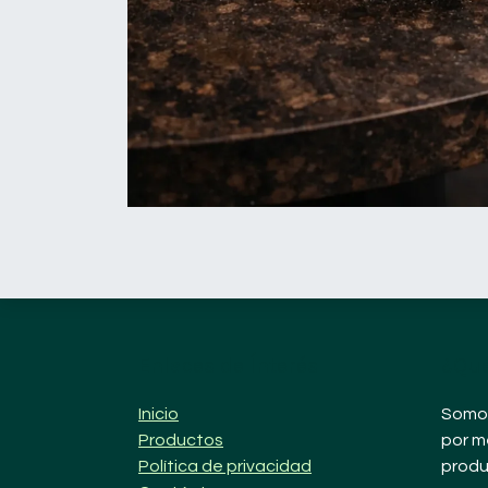
Enlaces de Ínterés
¿Qué
Inicio
Somos
Productos
por m
Política de privacidad
produ