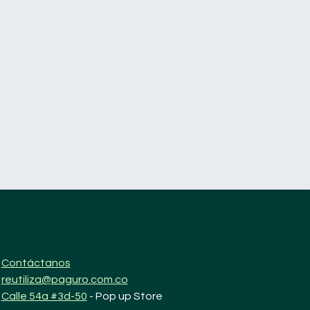
ónde nos encuentras?
Contáctanos
reutiliza@paguro.com.co
Calle 54a #3d-50
- Pop up Store